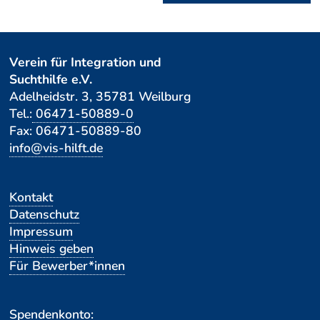
Verein für Integration und
Suchthilfe e.V.
Adelheidstr. 3, 35781 Weilburg
Tel.:
06471-50889-0
Fax: 06471-50889-80
info@vis-hilft.de
Navigation
Kontakt
überspringen
Datenschutz
Impressum
Hinweis geben
Für Bewerber*innen
Spendenkonto: